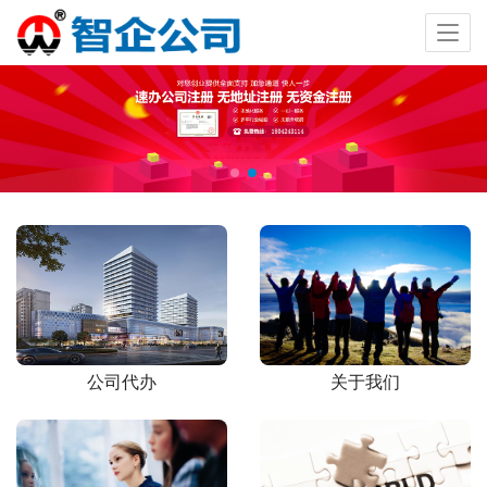
公司代办
关于我们