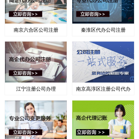
南京六合区公司注册
秦淮区代办公司注册
江宁注册公司办理
南京高淳区注册公司代办