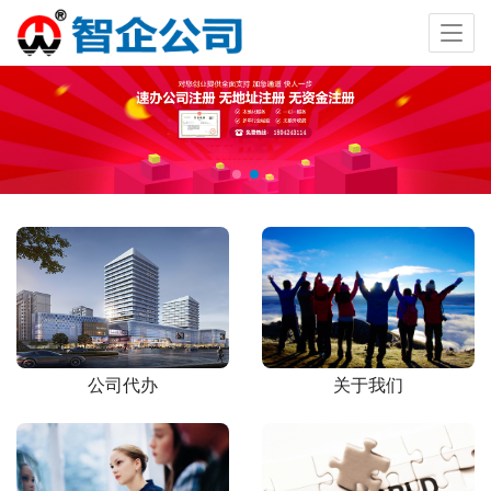
公司代办
关于我们