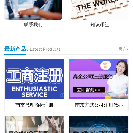
联系我们
知识课堂
最新产品
/ Latest Products
更多 »
南京代理商标注册
南京玄武公司注册代办