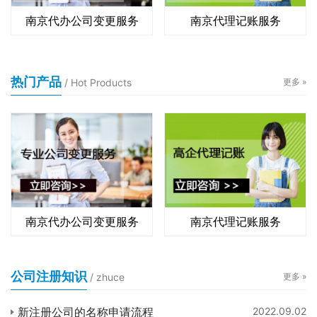
南京代办公司变更服务
南京代理记账服务
热门产品
/ Hot Products
更多 »
南京代办公司变更服务
南京代理记账服务
公司注册知识
/ zhuce
更多 »
新注册公司的名称申请流程
2022.09.02