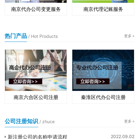
南京代办公司变更服务
南京代理记账服务
热门产品
/ Hot Products
更多 »
南京六合区公司注册
秦淮区代办公司注册
公司注册知识
/ zhuce
更多 »
新注册公司的名称申请流程
2022.09.02