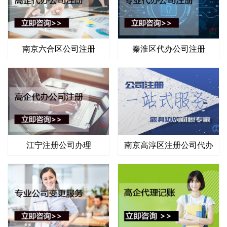
南京六合区公司注册
秦淮区代办公司注册
江宁注册公司办理
南京高淳区注册公司代办