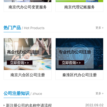
南京代办公司变更服务
南京代理记账服务
热门产品
/ Hot Products
更多 »
南京六合区公司注册
秦淮区代办公司注册
公司注册知识
/ zhuce
更多 »
新注册公司的名称申请流程
2022.09.02