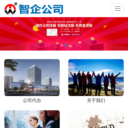
公司代办
关于我们