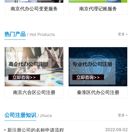
南京代办公司变更服务
南京代理记账服务
热门产品
/ Hot Products
更多 »
南京六合区公司注册
秦淮区代办公司注册
公司注册知识
/ zhuce
更多 »
新注册公司的名称申请流程
2022.09.02