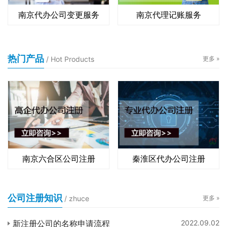
南京代办公司变更服务
南京代理记账服务
热门产品
/ Hot Products
更多 »
南京六合区公司注册
秦淮区代办公司注册
公司注册知识
/ zhuce
更多 »
新注册公司的名称申请流程
2022.09.02