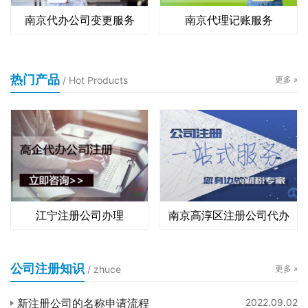
南京代办公司变更服务
南京代理记账服务
热门产品
/ Hot Products
更多 »
江宁注册公司办理
南京高淳区注册公司代办
公司注册知识
/ zhuce
更多 »
新注册公司的名称申请流程
2022.09.02