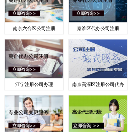
南京六合区公司注册
秦淮区代办公司注册
江宁注册公司办理
南京高淳区注册公司代办