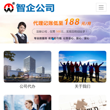
公司代办
关于我们