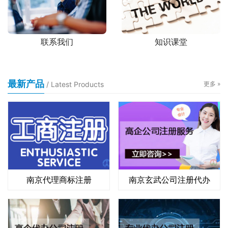
联系我们
知识课堂
最新产品
/ Latest Products
更多 »
南京代理商标注册
南京玄武公司注册代办