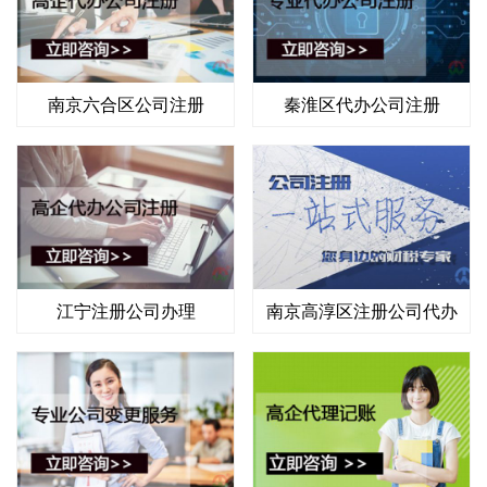
南京六合区公司注册
秦淮区代办公司注册
江宁注册公司办理
南京高淳区注册公司代办