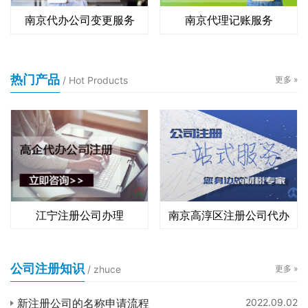
南京代办公司变更服务
南京代理记账服务
热门产品
/ Hot Products
更多 »
江宁注册公司办理
南京高淳区注册公司代办
公司注册知识
/ zhuce
更多 »
新注册公司的名称申请流程
2022.09.02