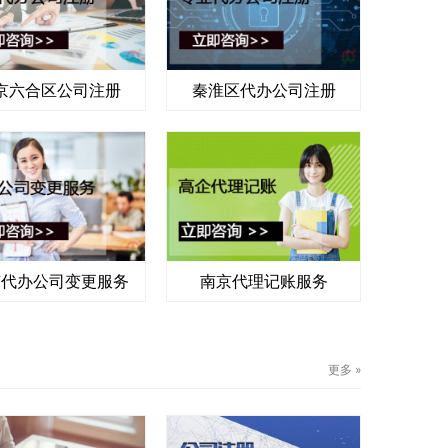
京六合区公司注册
秦淮区代办公司注册
京代办公司变更服务
南京代理记账服务
更多 »