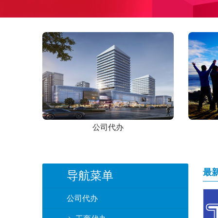
公司代办
最
导航菜单
公司代办