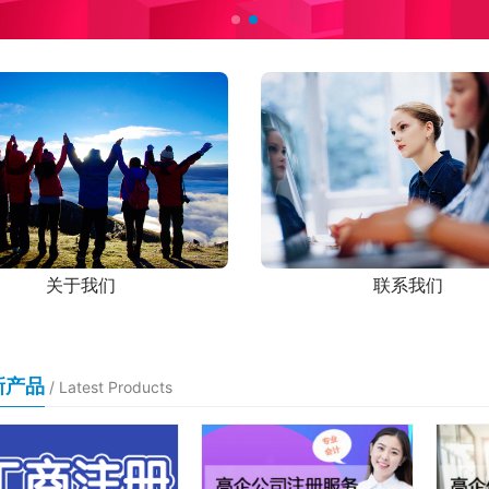
关于我们
联系我们
新产品
/ Latest Products