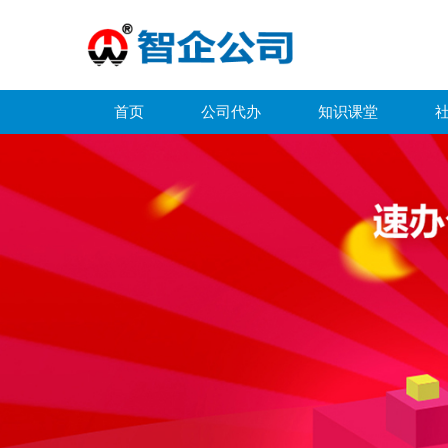
首页
公司代办
知识课堂