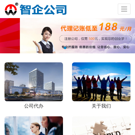
公司代办
关于我们