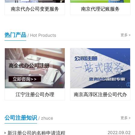
南京代办公司变更服务
南京代理记账服务
热门产品
/ Hot Products
更多 »
江宁注册公司办理
南京高淳区注册公司代办
公司注册知识
/ zhuce
更多 »
新注册公司的名称申请流程
2022.09.02