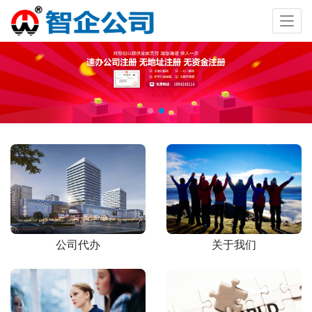
公司代办
关于我们