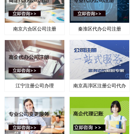
南京六合区公司注册
秦淮区代办公司注册
江宁注册公司办理
南京高淳区注册公司代办