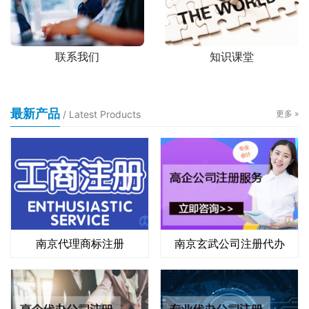
联系我们
知识课堂
最新产品
/ Latest Products
更多 »
南京代理商标注册
南京玄武公司注册代办