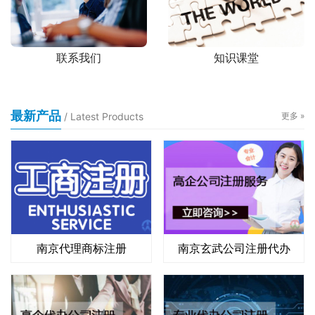
联系我们
知识课堂
最新产品
/ Latest Products
更多 »
南京代理商标注册
南京玄武公司注册代办