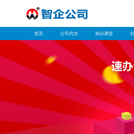
首页
公司代办
知识课堂