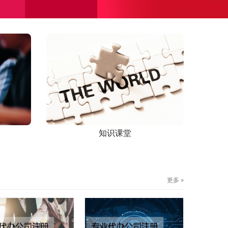
知识课堂
更多 »