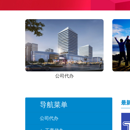
公司代办
最
导航菜单
公司代办