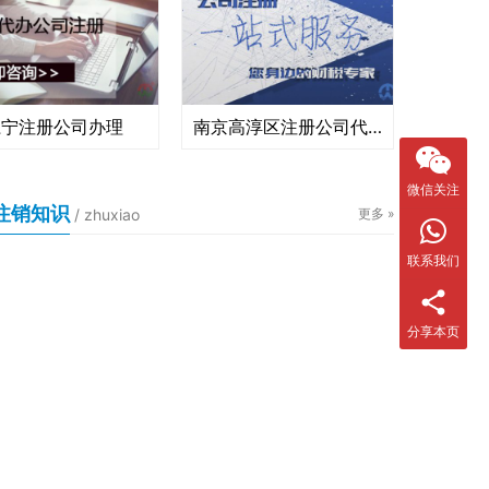
京代办公司变更服务
南京代理记账服务
代办南
微信关注
注销知识
/ zhuxiao
更多 »
联系我们
分享本页