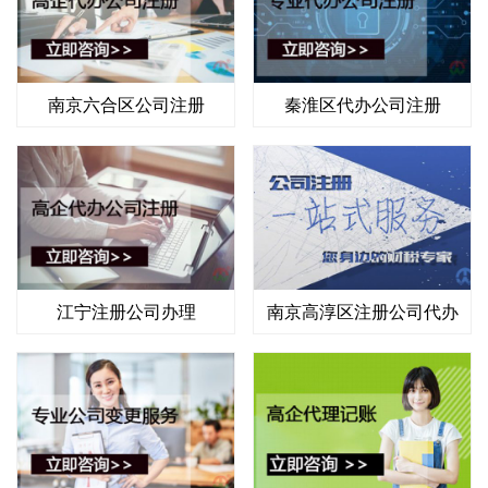
南京六合区公司注册
秦淮区代办公司注册
江宁注册公司办理
南京高淳区注册公司代办