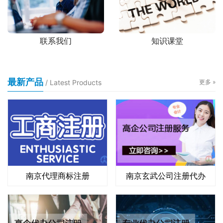
联系我们
知识课堂
最新产品
/ Latest Products
更多 »
南京代理商标注册
南京玄武公司注册代办