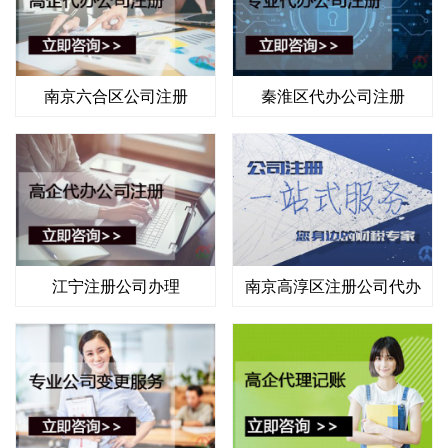
南京六合区公司注册
秦淮区代办公司注册
江宁注册公司办理
南京高淳区注册公司代办