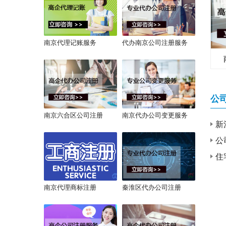
南京代理记账服务
代办南京公司注册服务
南京代理商标注册
南京玄武公司注册代办
公
南京六合区公司注册
南京代办公司变更服务
新
公
住
南京代理商标注册
秦淮区代办公司注册