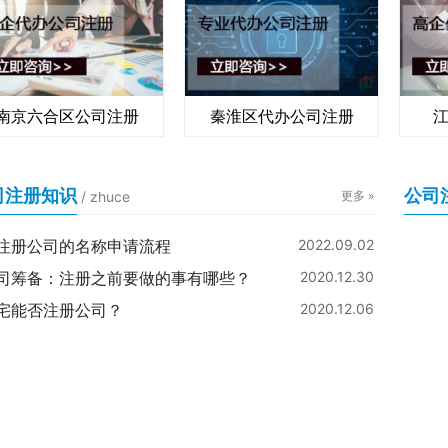
南京六合区公司注册
秦淮区代办公司注册
司注册知识
公司
/ zhuce
更多 »
注册公司的名称申请流程
2022.09.02
司筹备：注册之前要做的事有哪些？
2020.12.30
宅能否注册公司？
2020.12.06