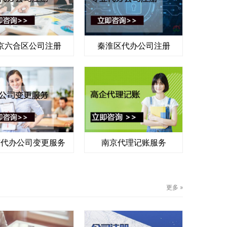
京六合区公司注册
秦淮区代办公司注册
京代办公司变更服务
南京代理记账服务
更多 »