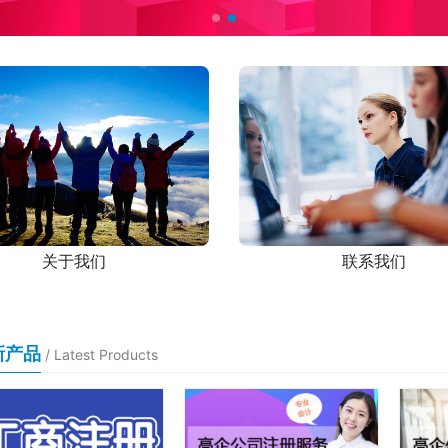
关于我们
联系我们
新产品
/ Latest Products