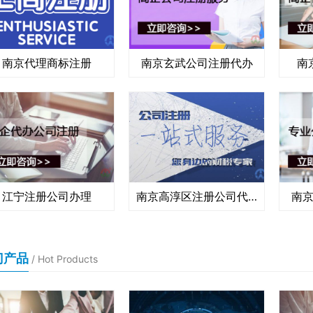
南京代理商标注册
南京玄武公司注册代办
南
江宁注册公司办理
南京高淳区注册公司代办
南
门产品
/ Hot Products