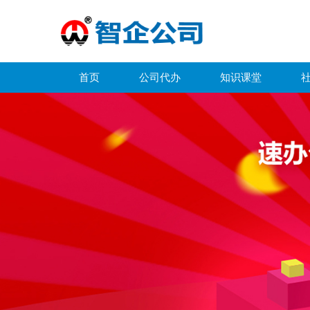
首页
公司代办
知识课堂