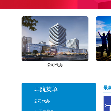
公司代办
最
导航菜单
公司代办