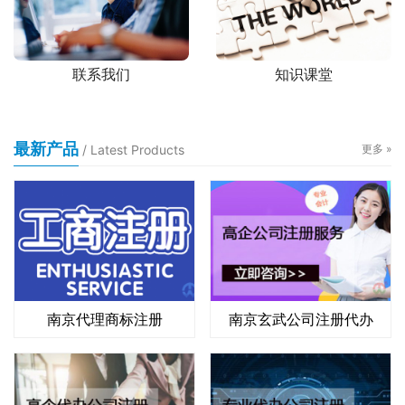
联系我们
知识课堂
最新产品
/ Latest Products
更多 »
南京代理商标注册
南京玄武公司注册代办