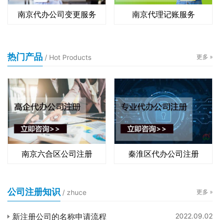
南京代办公司变更服务
南京代理记账服务
热门产品
/ Hot Products
更多 »
南京六合区公司注册
秦淮区代办公司注册
公司注册知识
/ zhuce
更多 »
新注册公司的名称申请流程
2022.09.02