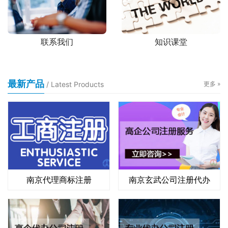
联系我们
知识课堂
最新产品
/ Latest Products
更多 »
南京代理商标注册
南京玄武公司注册代办