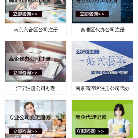
南京六合区公司注册
秦淮区代办公司注册
江宁注册公司办理
南京高淳区注册公司代办