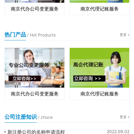
南京代办公司变更服务
南京代理记账服务
热门产品
/ Hot Products
更多 »
南京代办公司变更服务
南京代理记账服务
公司注册知识
/ zhuce
更多 »
新注册公司的名称申请流程
2022.09.02