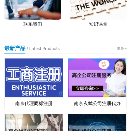
联系我们
知识课堂
最新产品
/ Latest Products
更多 »
南京代理商标注册
南京玄武公司注册代办