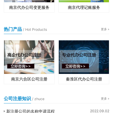
南京代办公司变更服务
南京代理记账服务
热门产品
/ Hot Products
更多 »
南京六合区公司注册
秦淮区代办公司注册
公司注册知识
/ zhuce
更多 »
新注册公司的名称申请流程
2022.09.02