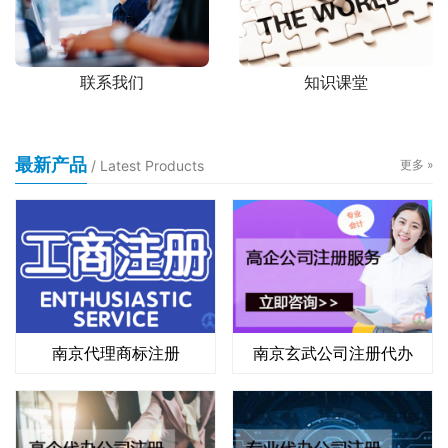
联系我们
知识课堂
最新产品
/ Latest Products
更多 »
南京代理商标注册
南京玄武公司注册代办