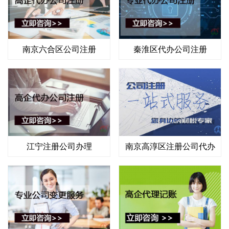
南京六合区公司注册
秦淮区代办公司注册
江宁注册公司办理
南京高淳区注册公司代办