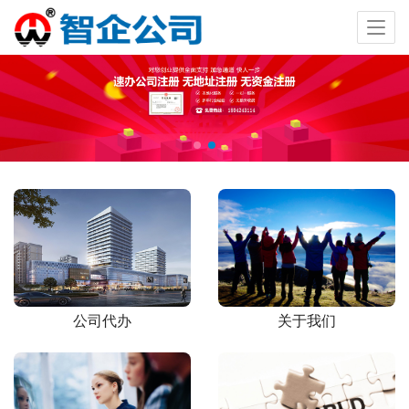
公司代办
关于我们