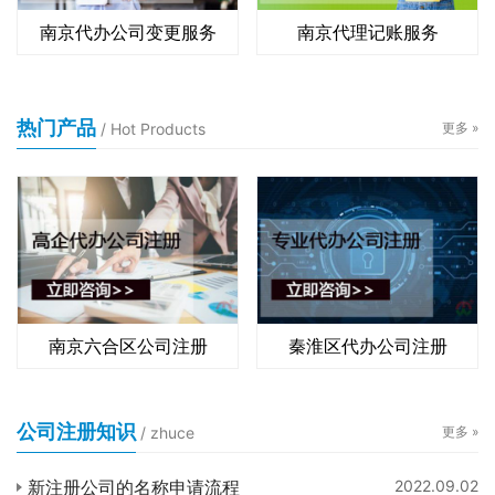
南京代办公司变更服务
南京代理记账服务
热门产品
/ Hot Products
更多 »
南京六合区公司注册
秦淮区代办公司注册
公司注册知识
/ zhuce
更多 »
新注册公司的名称申请流程
2022.09.02