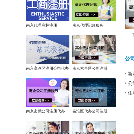
南京代理商标注册
南京代理记账服务
南京代理商标注册
南京玄武公司注册代办
公
南京高淳区注册公司代办
南京六合区公司注册
新
公
住
南京玄武公司注册代办
秦淮区代办公司注册