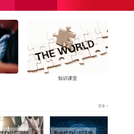
知识课堂
更多 »