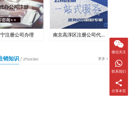
江宁注册公司办理
南京高淳区注册公司代办
南京代
微信关注
注销知识
/ zhuxiao
更多 »
联系我们
分享本页