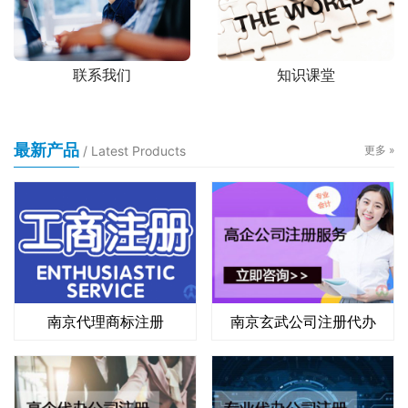
联系我们
知识课堂
最新产品
/ Latest Products
更多 »
南京代理商标注册
南京玄武公司注册代办