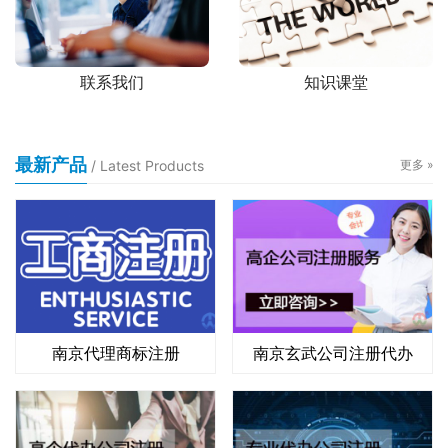
联系我们
知识课堂
最新产品
/ Latest Products
更多 »
南京代理商标注册
南京玄武公司注册代办