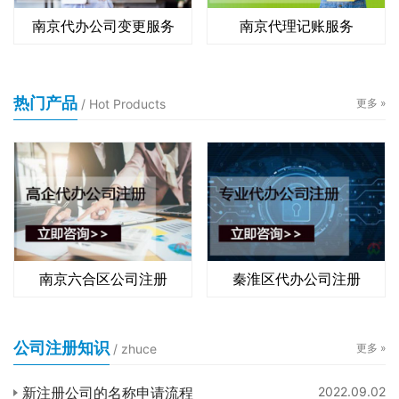
南京代办公司变更服务
南京代理记账服务
热门产品
/ Hot Products
更多 »
南京六合区公司注册
秦淮区代办公司注册
公司注册知识
/ zhuce
更多 »
新注册公司的名称申请流程
2022.09.02