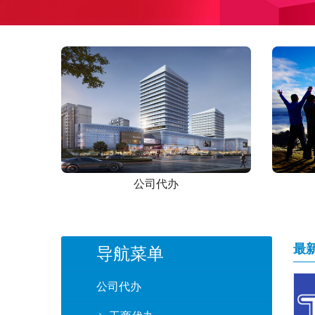
公司代办
最
导航菜单
公司代办