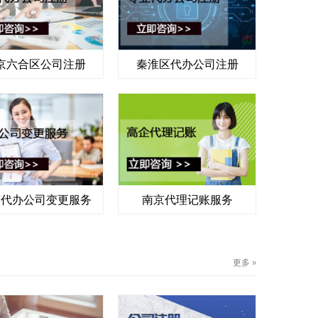
京六合区公司注册
秦淮区代办公司注册
京代办公司变更服务
南京代理记账服务
更多 »