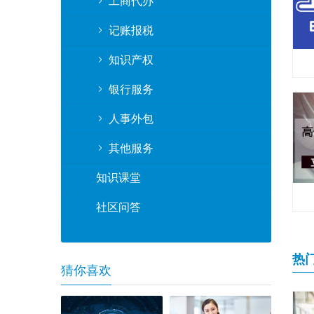
工商代办
记账报税
知识产权
银行服务
人事外包
其他服务
知识课堂
社区问答
热
猜你喜欢