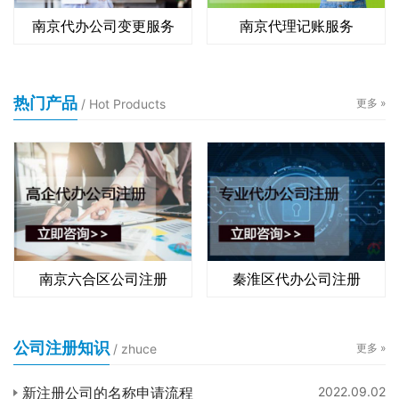
南京代办公司变更服务
南京代理记账服务
热门产品
/ Hot Products
更多 »
南京六合区公司注册
秦淮区代办公司注册
公司注册知识
/ zhuce
更多 »
新注册公司的名称申请流程
2022.09.02