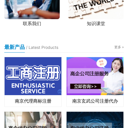
联系我们
知识课堂
最新产品
/ Latest Products
更多 »
南京代理商标注册
南京玄武公司注册代办