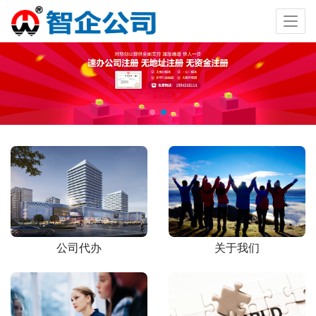
公司代办
关于我们