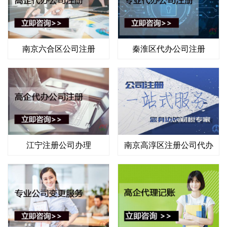
南京六合区公司注册
秦淮区代办公司注册
江宁注册公司办理
南京高淳区注册公司代办