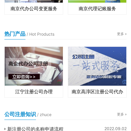
南京代办公司变更服务
南京代理记账服务
热门产品
/ Hot Products
更多 »
江宁注册公司办理
南京高淳区注册公司代办
公司注册知识
/ zhuce
更多 »
新注册公司的名称申请流程
2022.09.02