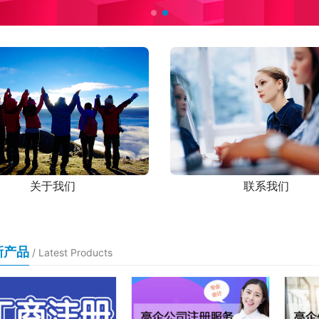
关于我们
联系我们
新产品
/ Latest Products