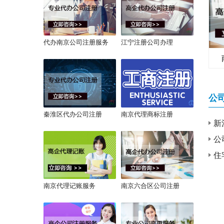
代办南京公司注册服务
江宁注册公司办理
南京六合区公司注册
秦淮区代办公司注册
公
秦淮区代办公司注册
南京代理商标注册
新
公
住
南京代理记账服务
南京六合区公司注册