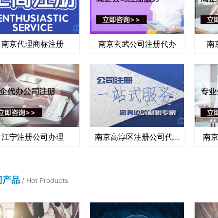
南京代理商标注册
南京玄武公司注册代办
南
江宁注册公司办理
南京高淳区注册公司代办
南
门产品
/ Hot Products