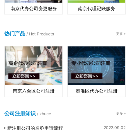
南京代办公司变更服务
南京代理记账服务
热门产品
/ Hot Products
更多 »
南京六合区公司注册
秦淮区代办公司注册
公司注册知识
/ zhuce
更多 »
新注册公司的名称申请流程
2022.09.02