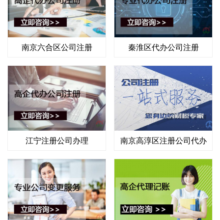
南京六合区公司注册
秦淮区代办公司注册
江宁注册公司办理
南京高淳区注册公司代办