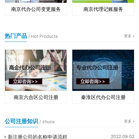
南京代办公司变更服务
南京代理记账服务
热门产品
/ Hot Products
更多 »
南京六合区公司注册
秦淮区代办公司注册
公司注册知识
/ zhuce
更多 »
新注册公司的名称申请流程
2022.09.02