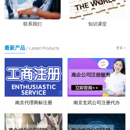
联系我们
知识课堂
最新产品
/ Latest Products
更多 »
南京代理商标注册
南京玄武公司注册代办