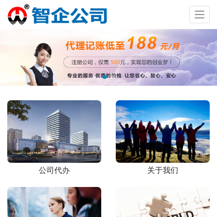
公司代办
关于我们