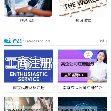
联系我们
知识课堂
最新产品
/ Latest Products
更多 »
南京代理商标注册
南京玄武公司注册代办