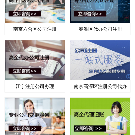
南京六合区公司注册
秦淮区代办公司注册
江宁注册公司办理
南京高淳区注册公司代办