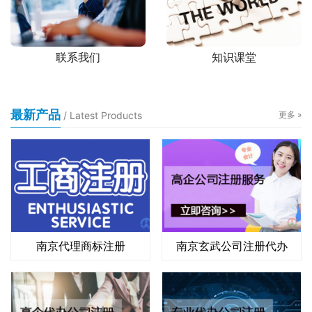
联系我们
知识课堂
最新产品
/ Latest Products
更多 »
南京代理商标注册
南京玄武公司注册代办