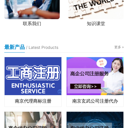
联系我们
知识课堂
最新产品
/ Latest Products
更多 »
南京代理商标注册
南京玄武公司注册代办