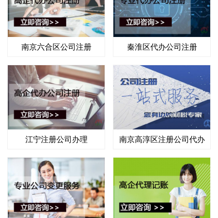
南京六合区公司注册
秦淮区代办公司注册
江宁注册公司办理
南京高淳区注册公司代办