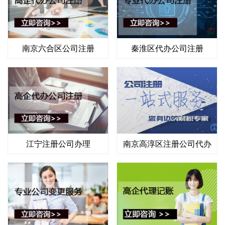
南京六合区公司注册
秦淮区代办公司注册
江宁注册公司办理
南京高淳区注册公司代办