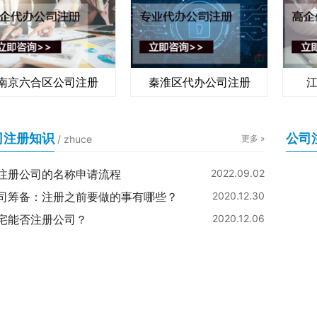
南京六合区公司注册
秦淮区代办公司注册
司注册知识
公司
/ zhuce
更多 »
注册公司的名称申请流程
2022.09.02
司筹备：注册之前要做的事有哪些？
2020.12.30
宅能否注册公司？
2020.12.06