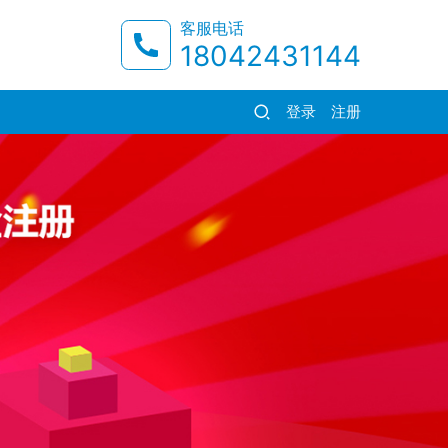
客服电话
18042431144
登录
注册