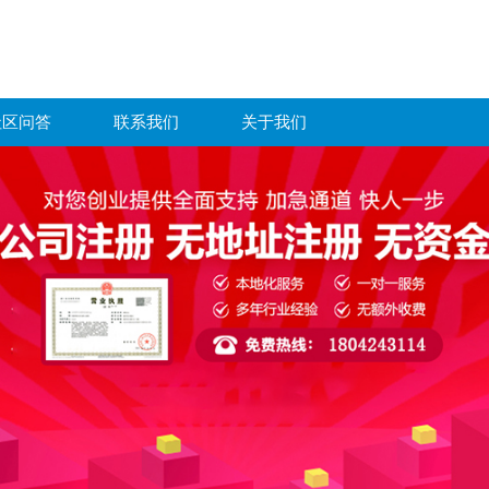
社区问答
联系我们
关于我们