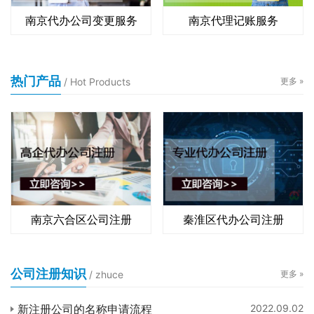
南京代办公司变更服务
南京代理记账服务
热门产品
/ Hot Products
更多 »
南京六合区公司注册
秦淮区代办公司注册
公司注册知识
/ zhuce
更多 »
新注册公司的名称申请流程
2022.09.02