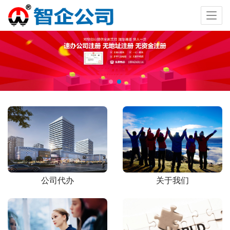
公司代办
关于我们