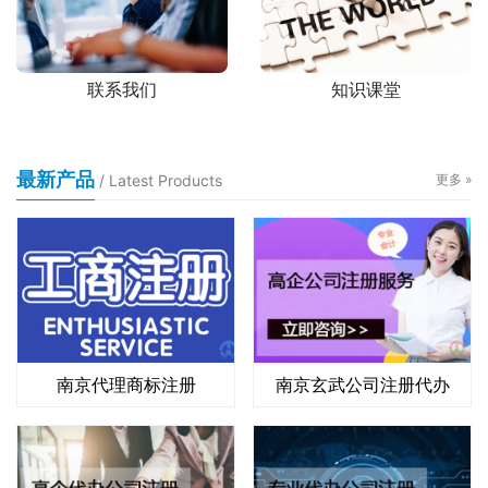
联系我们
知识课堂
最新产品
/ Latest Products
更多 »
南京代理商标注册
南京玄武公司注册代办