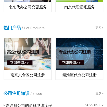
南京代办公司变更服务
南京代理记账服务
热门产品
/ Hot Products
更多 »
南京六合区公司注册
秦淮区代办公司注册
公司注册知识
/ zhuce
更多 »
新注册公司的名称申请流程
2022.09.02