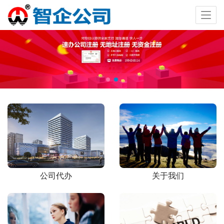
公司代办
关于我们