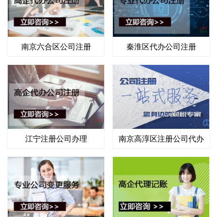
南京六合区公司注册
秦淮区代办公司注册
江宁注册公司办理
南京高淳区注册公司代办