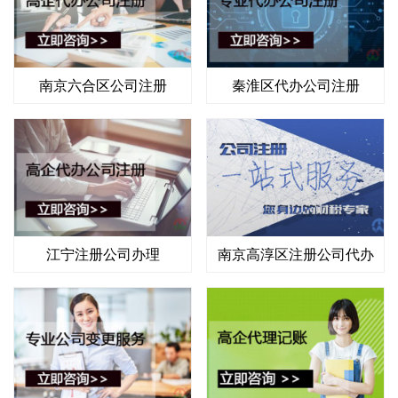
南京六合区公司注册
秦淮区代办公司注册
江宁注册公司办理
南京高淳区注册公司代办