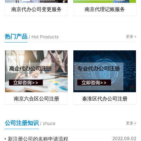
南京代办公司变更服务
南京代理记账服务
热门产品
/ Hot Products
更多 »
南京六合区公司注册
秦淮区代办公司注册
公司注册知识
/ zhuce
更多 »
新注册公司的名称申请流程
2022.09.02