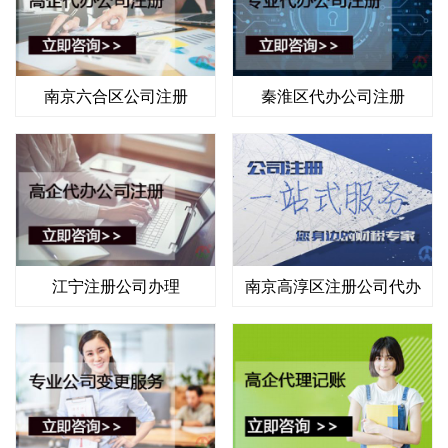
南京六合区公司注册
秦淮区代办公司注册
江宁注册公司办理
南京高淳区注册公司代办