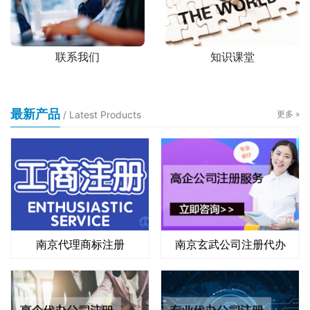
联系我们
知识课堂
最新产品
/ Latest Products
更多 »
南京代理商标注册
南京玄武公司注册代办