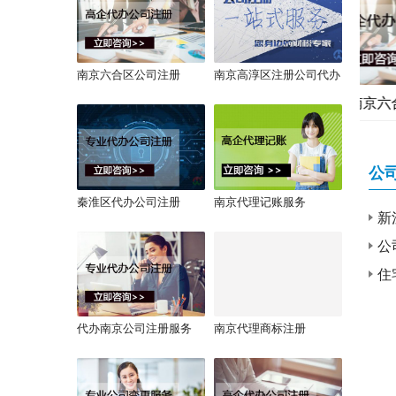
南京六合区公司注册
南京高淳区注册公司代办
南京六合区公司注册
秦淮区代办公司注册
公
秦淮区代办公司注册
南京代理记账服务
新
公
住
代办南京公司注册服务
南京代理商标注册