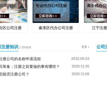
江宁注册公司办理
南京高淳区注册公司代办
南
司注册知识
公司
/ zhuce
更多 »
注册公司的名称申请流程
2022.09.02
司筹备：注册之前要做的事有哪些？
2020.12.30
宅能否注册公司？
2020.12.06