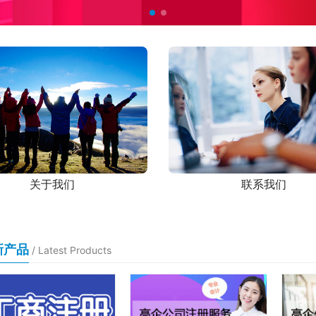
关于我们
联系我们
新产品
/ Latest Products