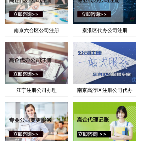
南京六合区公司注册
秦淮区代办公司注册
江宁注册公司办理
南京高淳区注册公司代办