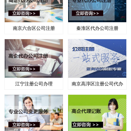
南京六合区公司注册
秦淮区代办公司注册
江宁注册公司办理
南京高淳区注册公司代办